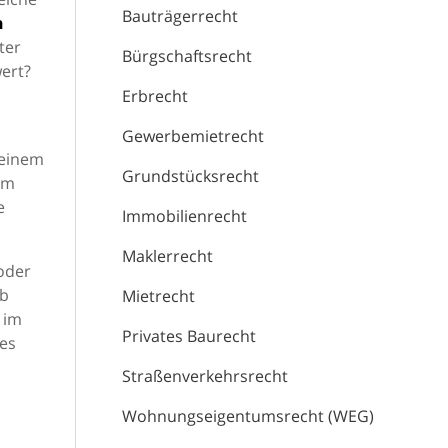
Bauträgerrecht
n
ter
Bürgschaftsrecht
wert?
Erbrecht
Gewerbemietrecht
 einem
Grundstücksrecht
im
e
Immobilienrecht
Maklerrecht
 oder
lb
Mietrecht
 im
Privates Baurecht
ies
Straßenverkehrsrecht
Wohnungseigentumsrecht (WEG)