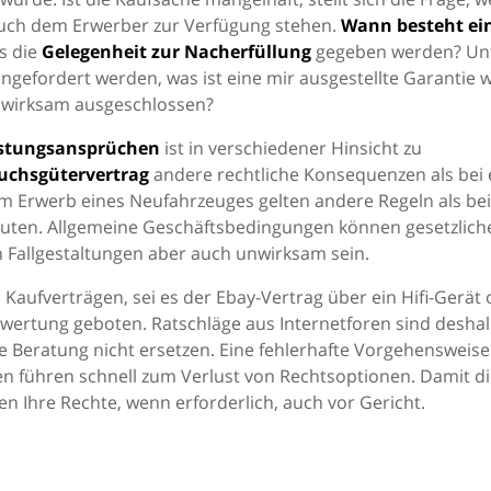
auch dem Erwerber zur Verfügung stehen.
Wann besteht ei
s die
Gelegenheit zur Nacherfüllung
gegeben werden? Un
ngefordert werden, was ist eine mir ausgestellte Garantie 
 wirksam ausgeschlossen?
stungsansprüchen
ist in verschiedener Hinsicht zu
uchsgütervertrag
andere rechtliche Konsequenzen als bei
im Erwerb eines Neufahrzeuges gelten andere Regeln als be
euten. Allgemeine Geschäftsbedingungen können gesetzlich
 Fallgestaltungen aber auch unwirksam sein.
 Kaufverträgen, sei es der Ebay-Vertrag über ein Hifi-Gerät
Bewertung geboten. Ratschläge aus Internetforen sind desha
he Beratung nicht ersetzen. Eine fehlerhafte Vorgehensweise
en führen schnell zum Verlust von Rechtsoptionen. Damit d
en Ihre Rechte, wenn erforderlich, auch vor Gericht.