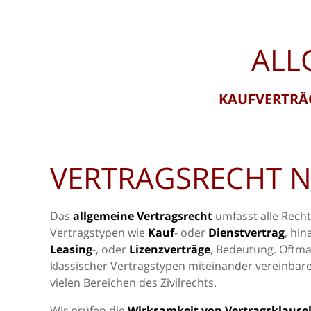
ALL
KAUFVERTRÄG
VERTRAGSRECHT N
Das
allgemeine Vertragsrecht
umfasst alle Rech
Vertragstypen wie
Kauf
- oder
Dienstvertrag
, hin
Leasing
-, oder
Lizenzverträge
, Bedeutung. Oftma
klassischer Vertragstypen miteinander vereinbar
vielen Bereichen des Zivilrechts.
Wir prüfen die
Wirksamkeit von Vertragsklause