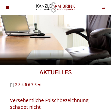
AKTUELLES
[1]
2
3
4
5
6
7
8
⏭
Versehentliche Falschbezeichnung
schadet nicht